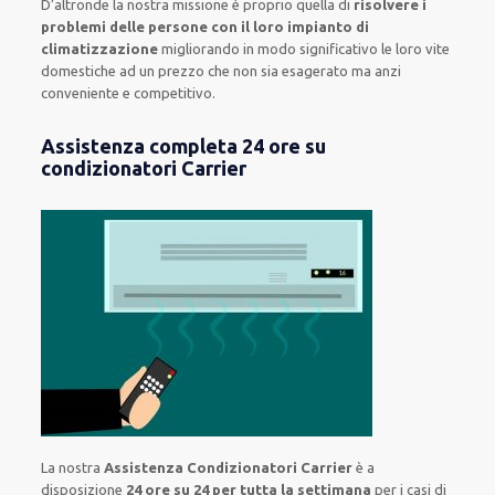
D’altronde la nostra missione è proprio quella di
risolvere i
problemi delle persone con il loro impianto di
climatizzazione
migliorando in modo significativo le loro vite
domestiche ad un prezzo che non sia esagerato ma anzi
conveniente e competitivo.
Assistenza completa 24 ore su
condizionatori Carrier
La nostra
Assistenza Condizionatori Carrier
è a
disposizione
24 ore su 24 per tutta la settimana
per i casi di