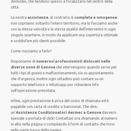
domicilio, che tendono spesso a focalizzarsi nel centro della
città.
La nostra
assistenza
, al contrario, è
completa e omogenea
:
non copriamo soltanto l’intero territorio, ma lo facciamo anche
con la stessa velocità e la stessa qualità dell’intervento in ogni
singolo quartiere, in modo da applicare una copertura ottimale
e soddisfare più clienti possibile.
Come riusciamo a farlo?
Disponiamo di
numerosi professionisti dislocati nelle
diverse zone di Genova
che intervengono quando serve per
tutti i tipi di guasti e malfunzionamenti, sia su appuntamento
che d’urgenza.
Inoltre ogni cittadino può contare su un
supporto telefonico o Whatsapp per richiedere info
sull’operazione prenotata.
Infine, ogni prestazione è priva del costo di chiamata ed è
pagabile con carta di credito o bancomat.
Che dire,
un’
Assistenza Condizionatori Aermec a Genova
davvero
speciale a portata di click! Contattaci ora chiamando al numero
in alto nella pagina o compilando il form di contatto che trovi
nella parte bassa della pagina.